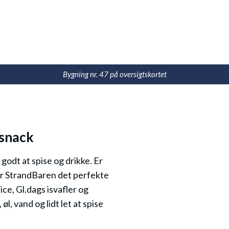
Bygning nr. 47 på oversigtskortet
g snack
godt at spise og drikke. Er
d er StrandBaren det perfekte
tice, Gl.dags isvafler og
l, vand og lidt let at spise