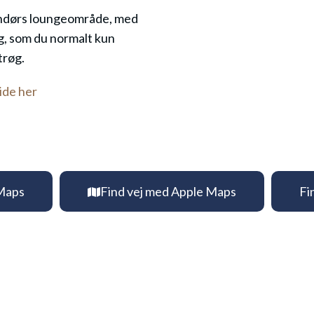
dendørs loungeområde, med
ng, som du normalt kun
trøg.
ide her
 Maps
Find vej med Apple Maps
Fi