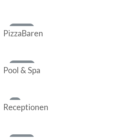
Mad og drikke
PizzaBaren
Betalt aktivitet
Pool & Spa
Øvrige
Receptionen
Mad og drikke