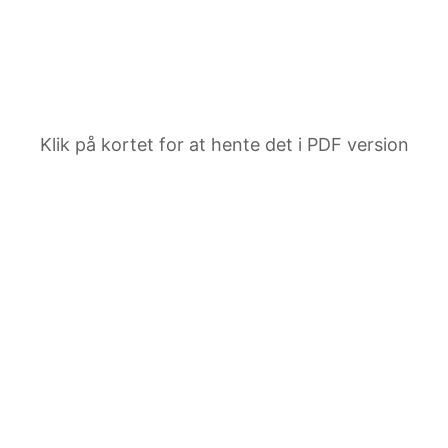
Klik på kortet for at hente det i PDF version